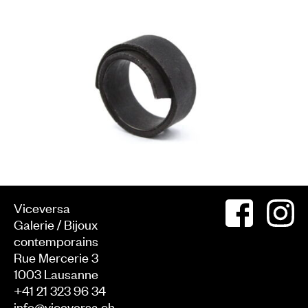
Viceversa
Galerie / Bijoux
contemporains
Rue Mercerie 3
1003
Lausanne
+41 21 323 96 34
info@viceversa.ch