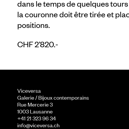
dans le temps de quelques tours 
la couronne doit être tirée et pl
positions.
CHF 2’820.-
Viceversa
Galerie / Bijoux contemporains
Rue Mercerie 3
1003
Lausanne
+41 21 323 96 34
info@viceversa.ch