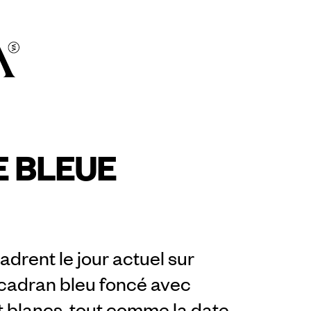
E BLEUE
drent le jour actuel sur
cadran bleu foncé avec
nt blancs, tout comme la date