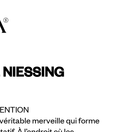
 NIESSING
TENTION
véritable merveille qui forme
if. À l’endroit où les