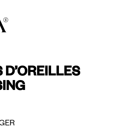
 D’OREILLES
SING
ÉGER