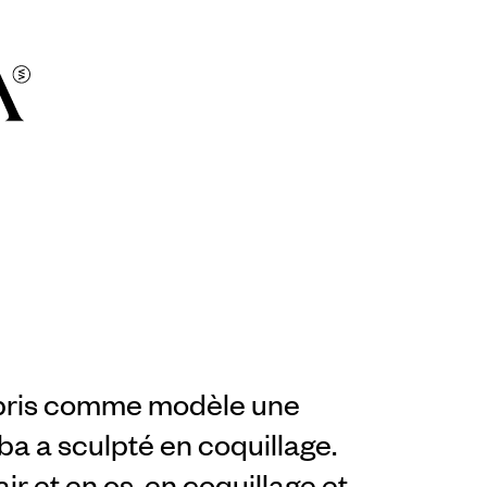
a pris comme modèle une
ba a sculpté en coquillage.
air et en os, en coquillage et