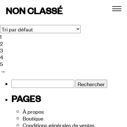
Accueil
/ Non classé
NON CLASSÉ
Affichage de 1–16 sur 71 résultats
1
2
3
4
5
→
Rechercher :
PAGES
À propos
Boutique
Conditions générales de ventes